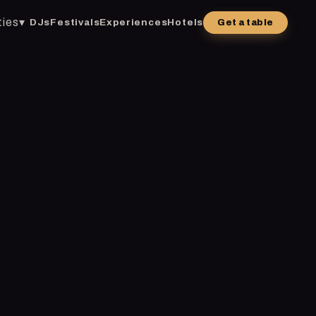
ties
▾
DJs
Festivals
Experiences
Hotels
Get a table